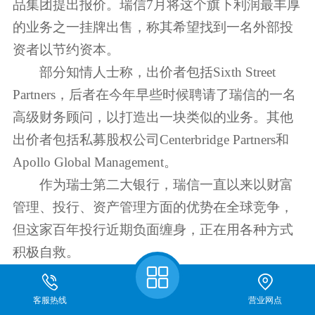
品集团提出报价。瑞信7月将这个旗下利润最丰厚
的业务之一挂牌出售，称其希望找到一名外部投
资者以节约资本。
部分知情人士称，出价者包括Sixth Street
Partners，后者在今年早些时候聘请了瑞信的一名
高级财务顾问，以打造出一块类似的业务。其他
出价者包括私募股权公司Centerbridge Partners和
Apollo Global Management。
作为瑞士第二大银行，瑞信一直以来以财富
管理、投行、资产管理方面的优势在全球竞争，
但这家百年投行近期负面缠身，正在用各种方式
积极自救。
据路透报道，知情人士表示，瑞信正在与现
期货开户
有投资者和新投资者进行非正式对话，讨论如何
客服热线
营业网点
关于我们
仿真开户