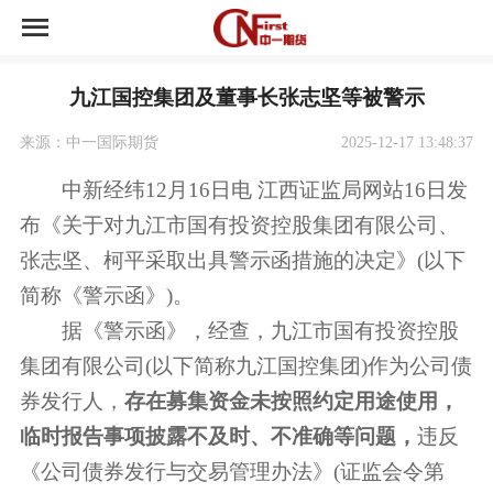
首页
九江国控集团及董事长张志坚等被警示
中一期货开户
来源：中一国际期货
2025-12-17 13:48:37
中一期货荣誉
中新经纬12月16日电 江西证监局网站16日发
布《关于对九江市国有投资控股集团有限公司、
资讯中心
张志坚、柯平采取出具警示函措施的决定》(以下
市场交易
简称《警示函》)。
据《警示函》，经查，九江市国有投资控股
关于公司
集团有限公司(以下简称九江国控集团)作为公司债
券发行人，
存在募集资金未按照约定用途使用，
临时报告事项披露不及时、不准确等问题，
违反
《公司债券发行与交易管理办法》(证监会令第