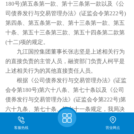
180号)第五条第一款、第十三条第一款以及《公
司债券发行与交易管理办法》(证监会令第222号)
第四条、第五条第一款、第十三条第一款、第五
十条、第五十三条第三款、第五十四条第二款第
(十二)项的规定。
九江国控集团董事长张志坚是上述相关行为
的直接负责的主管人员，融资部门负责人柯平是
上述相关行为的其他直接责任人员。
根据《公司债券发行与交易管理办法》(证监
会令第180号)第六十八条、第七十条以及《公司
债券发行与交易管理办法》(证监会令第222号)第
六十九条、第七十条、第七十一条规定，我局决
定对九江国控集团、张志坚、柯平采取出具警示
期货开户
函的行政监管措施，并记入证券期货市场诚信档
客服热线
营业网点
关于我们
仿真开户