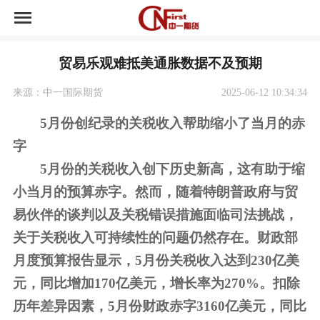
首页
贸易乐观难抵美通胀数据不及预期
中一期货开户
来源：中一国际期货
2025-06-12 10:34:34
中一期货荣誉
5月份创纪录的关税收入帮助缩小了当月的赤
字
资讯中心
5月份的关税收入创下历史新高，这有助于缩
市场交易
小当月的预算赤字。然而，随着特朗普政府与贸
易伙伴的谈判以及关税错误措
施面临司法挑战，
关于公司
关于关税收入可持续性的问题仍然存在。财政部
月度预算报告显示，5月份关税收入达到230亿美
元，同比增加170亿美元，增长率为270%。扣除
历年差异因素，5月份财政赤字3160亿美元，同比