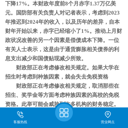
下降17%。本财政年度前8个月赤字1.37万亿美
元。国防部有关负责人对记者表示，考虑到2023
年推迟到2024年的收入，以及历年的差异，自本
财年开始以来，赤字已经缩小了1%。推动上月财
政状况改善的另一个因素是偿债成本下降。一位
有关人士表示，这是由于通货膨胀相关债券的利
息支出减少和国债贴现减少所致。
财政部正在考虑修改相关规定。如果大学在
招生时考虑到种族因素，就会失去免税资格
财政部正在考虑修改相关规定，取消那些在
招生、奖学金等方面考虑种族因素的高校的免税
资格。此举可能会威胁到许多机
构的财务稳定。
据知情人士透露，根据拟议的规定，私立非营利
期货开户
性大学在资助、贷款、设施使用或其他项目上给
客服热线
营业网点
关于我们
仿真开户